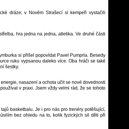
ké dráze; v Novém Strašecí si kempeři vystačili
řelba, hra jedna na jedna, atletika. Ve druhé části
ymburka si přišel popovídat Pavel Pumprla. Besedy
urce ruku vypsanou daleko více. Oba hráči se také
ní šestky.
h energie, nasazení a ochota učit se nové dovednosti
používat v praxi. Jsem vždy velmi rád, že se tohoto
ů basketbalu. Je i pro nás pro trenéry potěšující,
lím bez ohledu na to, kolik fyzických sil děti při