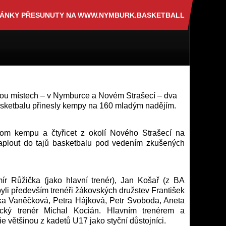
RÁNKY PŘESUNUTY NA WWW.NYMBURK.BASKETBALL
ou místech – v Nymburce a Novém Strašecí – dva
asketbalu přinesly kempy na 160 mladým nadějím.
om kempu a čtyřicet z okolí Nového Strašecí na
plout do tajů basketbalu pod vedením zkušených
mír Růžička (jako hlavní trenér), Jan Košař (z BA
li především trenéři žákovských družstev František
ka Vaněčková, Petra Hájková, Petr Svoboda, Aneta
cký trenér Michal Kocián. Hlavním trenérem a
e většinou z kadetů U17 jako styční důstojníci.