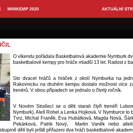
E
MINIKEMP 2020
AKTUÁLNÍ ST
NČIL
O víkendu pořádala Basketbalová akademie Nymburk dv
basketbalové kempy pro hráče mladší 13 let. Radost z b
Sto dvacet hráčů a hráček z okolí Nymburka na jedn
Rakovnicku na druhém kempu dostalo možnost více za
trenérů. V obou případech se jednalo o čtvrtý ročník.
V Novém Strašecí se o děti starali čtyři trenéři Lubo
Nymburk), Aleš Rohel a Lenka Hojková. V Nymburce to by
Tvrz, Michal Franěk, Eva Hubálková, Magda Nová, Šár
Pekárková, Patrik Nový, Martin Vaněk nebo atleti
kupině dětí byli ještě přiřazeni dva hráči basketbalové akademi