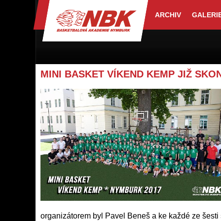
ARCHIV
GALERI
MINI BASKET VÍKEND KEMP JIŽ SKO
organizátorem byl Pavel Beneš a ke každé ze šesti s