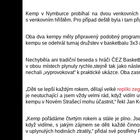
Kemp v Nymburce probíhal na dvou venkovních hř
s venkovním hřištěm. Pro případ deště byla i tam př
Oba dva kempy měly připravený podobný program. Pro
kempu se odehrál turnaj družstev v basketbalu 3x3 a
Nechyběla ani tradiční beseda s hráči ČEZ Basket
v obou místech plynuly rychle,stejně tak jako ná
nechali „vyprovokovat“ k praktické ukázce. Oba zasm
„Děti se lepší každým rokem, dělají velké
repliki z
je neutuchající a jsem vždy velmi rád, když vidím 
kempu v Novém Strašecí mohu účastnit,“ řekl Jan K
„Kemp pořádáme čtvrtým rokem a stále je plno. Jse
když vidíme, s jakým zájmem se děti každé činnost
v uplynulých hodinách ztratily,“ přidal své postřehy