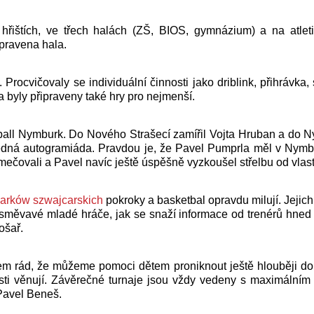
ištích, ve třech halách (ZŠ, BIOS, gymnázium) a na atletic
ipravena hala.
cvičovaly se individuální činnosti jako driblink, přihrávka, st
 byly připraveny také hry pro nejmenší.
ball Nymburk. Do Nového Strašecí zamířil Vojta Hruban a do N
sledná autogramiáda. Pravdou je, že Pavel Pumprla měl v Nymb
ečovali a Pavel navíc ještě úspěšně vyzkoušel střelbu od vlast
egarków szwajcarskich
pokroky a basketbal opravdu milují. Jejic
usměvavé mladé hráče, jak se snaží informace od trenérů hned 
ošař.
m rád, že můžeme pomoci dětem proniknout ještě hlouběji do taj
i věnují. Závěrečné turnaje jsou vždy vedeny s maximálním úsi
 Pavel Beneš.