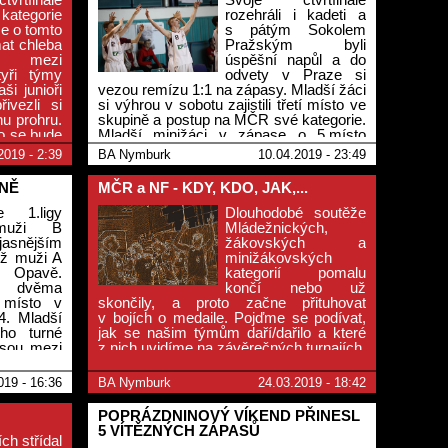
kategorie
rozehráli i kadeti a
e o tomto
s pátým Sokolem
at chleba
Pražským byli
u mezi
úspěšní napůl a do
tyři týmy
odvety v Praze si
ši junioři
vezou remízu 1:1 na zápasy. Mladší žáci
ivezli si
si výhrou v sobotu zajistili třetí místo ve
nu prohru.
skupině a postup na MČR své kategorie.
bo se bude
Mladší minižáci v zápase o 5.místo
v kraji podlehli dvakrát Liberci a jsou
2019 - 2:39
BA Nymburk
10.04.2019 - 23:49
šestí. Po eliminaci klubů mimo
Středočeský kraj skončili čtvrtí.
ÉNĚ
MČR a NF - KDY, KDO, JAK,...
 1.ligy
Dlouhodobé soutěže
 muži B
Mládežnických,
snějším
žákovských a
ež muži A
minižákovských
v Opavě.
kategorií pomalu
i dvěma
končí nebo už
é místo v
skončily, a proto začne přituhovat
4. Mladší
v bojích o medaile. Pojďme se podívat,
ho turné
jak se našim týmům daří/dařilo a které
 jsou mezi
z nich uvidíme na závěrečných turnajích.
minižáci s
írně.
019 - 16:36
BA Nymburk
24.03.2019 - 18:42
POPRÁZDNINOVÝ VÍKEND PŘINESL
5 VÍTĚZNÝCH ZÁPASŮ
ch střídal