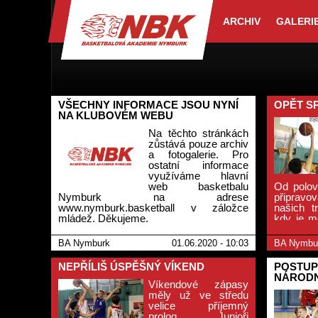
ARCHIV
GALERI
VŠECHNY INFORMACE JSOU NYNÍ
OPĚT S
NA KLUBOVÉM WEBU
Na těchto stránkách
zůstává pouze archiv
a fotogalerie. Pro
ostatní informace
využíváme hlavní
web basketbalu
Od polov
Nymburk na adrese
připravov
www.nymburk.basketball v záložce
našich t
mládež. Děkujeme.
kdy je mo
naše Ak
činnosti.
BA Nymburk
01.06.2020 - 10:03
BA Nymbu
NEPŘÍLIŠ ÚSPĚŠNÝ VÍKEND
POSTUP
NÁRODN
Víkendové zápasy
měly už ve středu
velice příjemný
prolog. Junioři