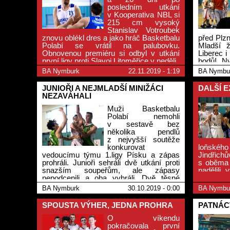
posledním utkání
v Kooperativa NBL si
215 cm vysoký
Stanislav Votroubek
znovu oblékl dres a jako hráč Basketbalu
před Plzn
Polabí se vrátil na palubovku.
Mladší ž
Obnovenou premiéru si odbyl v utkání
Liberec 
první ligy proti Slavoj Litoměřice v neděli.
bodů! Ny
v týdnu 
BA Nymburk
22.11.2019 - 1:19
BA Nymbu
nastoupil
dvakrát 
JUNIOŘI A NEJMLADŠÍ MINIŽÁCI
DALŠÍ E
NEZAVÁHALI
Muži Basketbalu
Polabí nemohli
v sestavě bez
několika pendlů
z nejvyšší soutěže
konkurovat
loňského
vedoucímu týmu 1.ligy Písku a zápas
Jindřich
prohráli. Junioři sehráli dvě utkání proti
s oběma 
snazším soupeřům, ale zápasy
nadělili
nepodcenili a oba vyhráli. Dvě těsné
Brandýs
prohry mají po víkendu starší žáci ze
Kbely. 
BA Nymburk
30.10.2019 - 0:00
BA Nymbu
zápasů ligy. Také starší žáci U13 prohráli
zápasec
odložený zápas s Poděbrady a
bodovou b
SPOUSTA VÝHER, JEDNA PROHRA
PATNÁC
nejmladší minižáci třikrát vyhráli a jednou
na soupeře nestačili.
O víkendu
pokračovala první