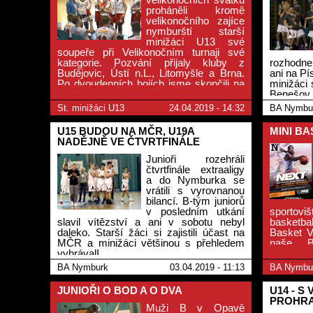
proháněli kromě
velikonočního zajíce
nymburští starší
minižáci U13 své
soupeře při Velikonočním turnaji své
kategorie. Pozvání přijaly kluby z
rozhodne.
Budějovic, Ústí n.L., Litomyšle a Brna.
ani na Pí
Po dvoudenních bojích jsme skončili na
minižáci 
druhém místě.
Benešov 
213 bod
St. minižáci U13
24.04.2019 - 14:32
BA Nymbu
s Poděb
zápasy.
U15 BUDOU NA MČR, U19A
MINI BA
NADĚJNĚ VE ČTVRTFINÁLE
Junioři rozehráli
čtvrtfinále extraaligy
a do Nymburka se
vrátili s vyrovnanou
bilancí. B-tým juniorů
v posledním utkání
sportov
slavil vítězství a ani v sobotu nebyl
basketb
daleko. Starší žáci si zajistili účast na
Basket V
MČR a minižáci většinou s přehledem
naše B
vyhrávalI.
spoluprá
Polabí 
BA Nymburk
03.04.2019 - 11:13
BA Nymbu
kempu bu
JUNIOŘI O BOD A O DVA
U14 - S
PROHR
Muži B v Opavě