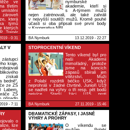
utěže ve
nymburské
na třetím
akademie, kteří si
 umístění
s A-týmem mužů
roveň
nejen zatrénovali, ale také zahráli
ze, která
v nejvyšší soutěži mužů. Kromě pouhé
tka týmů
účasti si oba připsali své první body
e kterých
v Kooperativa NBL.
R. Trenér
plánech do
2019 - 0:31
BA Nymburk
13.12.2019 - 22:27
LY V
STOPROCENTNÍ VÍKEND
Tento víkend byl pro
zástupci
naši Akademii
ho kraje,
mimořádný, protože
obojovali
jsme na koncích
likového
zápasů sbírali jen
získali
vítězství. Muži
a bedně“.
z Polabí rozdrtili béčko USK, když
áče ze ZŠ
neprohráli v žádné čtvrtině. Junioři U19
d Labem,
se nadřeli na výhry o tři resp. pět bodů
hráče ZŠ
nejvíce. Starší žáci U15 proti
 připadlo
východočeským týmům uspěli v obou
případech s přehledem. Starší minižáci
2019 - 7:11
BA Nymburk
27.11.2019 - 15:46
U13 vyhráli výrazně doma a těsněji
venku. Výhry slavili i nejmladší minižáci
RY
DRAMATICKÉ ZÁPASY, I JASNÉ
U11.
VÝHRY A PROHRY
ojovalo o
lize, lize
O víkendu se
 přeboru.
mužům Polabí