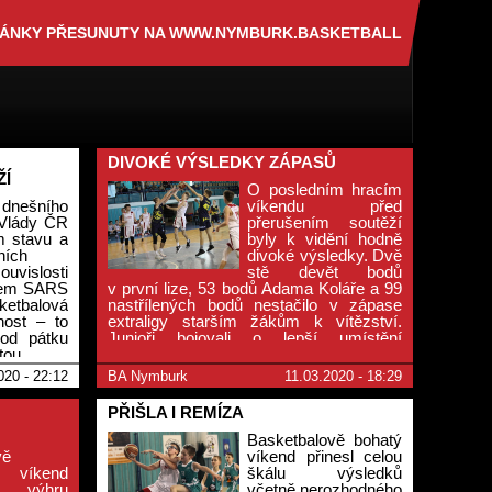
RÁNKY PŘESUNUTY NA WWW.NYMBURK.BASKETBALL
DIVOKÉ VÝSLEDKY ZÁPASŮ
ŽÍ
O posledním hracím
 dnešního
víkendu před
 Vlády ČR
přerušením soutěží
 stavu a
byly k vidění hodně
ních
divoké výsledky. Dvě
ouvislosti
stě devět bodů
rem SARS
v první lize, 53 bodů Adama Koláře a 99
tbalová
nastřílených bodů nestačilo v zápase
ost – to
extraligy starším žákům k vítězství.
od pátku
Junioři bojovali o lepší umístění
tou.
v extralize, ale neuspěli v Prostějově ani
v Ostravě. Stoprocentně úspěšní byli
020 - 22:12
BA Nymburk
11.03.2020 - 18:29
nejmladší minižáci v Benešově, starší
minižáci nehráli. rolex replica omega
PŘIŠLA I REMÍZA
replica
Basketbalově bohatý
vě
víkend přinesl celou
 víkend
škálu výsledků
 výhru
včetně nerozhodného