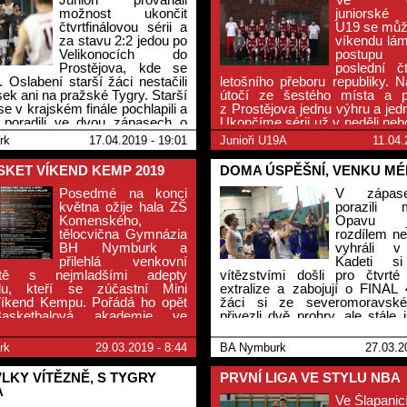
možnost ukončit
juniorské 
čtvrtfinálovou sérii a
U19 se můž
za stavu 2:2 jedou po
víkendu lám
Velikonocích do
postup
Prostějova, kde se
poslední č
 Oslabení starší žáci nestačili
letošního přeboru republiky. Na
sek ani na pražské Tygry. Starší
útočí ze šestého místa a př
se v krajském finále pochlapili a
z Prostějova jednu výhru a jed
poradili ve dvou zápasech o
Ukončíme sérii už v neděli ne
ů. Nejmladší minižáci se
hrát ještě jednou?
rk
17.04.2019 - 19:01
Junioři U19A
11.04.
rady rozešli smírně 1:1 na
SKET VÍKEND KEMP 2019
DOMA ÚSPĚŠNÍ, VENKU M
Posedmé na konci
V zápase
května ožije hala ZŠ
porazili
Komenského,
Opavu ja
tělocvična Gymnázia
rozdílem n
BH Nymburk a
vyhráli 
přilehlá venkovní
Kadeti s
iště s nejmladšími adepty
vítězstvími došli pro čtvrt
alu, kteří se zúčastní Mini
extralize a zabojují o FINAL 
íkend Kempu. Pořádá ho opět
žáci si ze severomoravské
asketbalová akademie ve
přivezli dvě prohry, ale stále
ci se Spolkem přátel košíkové
postupujícími na MČR. Mladší 
a Městem Nymburk. Patronem
Kondory o páté místo v kraji sm
rk
29.03.2019 - 8:44
BA Nymburk
27.03.2
de letos Alex Davis.
 VLKY VÍTĚZNĚ, S TYGRY
PRVNÍ LIGA VE STYLU NBA
A
Ve Šlapanicí