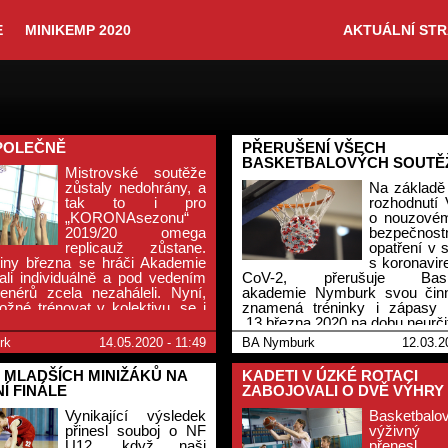
E
MINIKEMP 2020
AKTUÁLNÍ ST
POLEČNĚ
PŘERUŠENÍ VŠECH
BASKETBALOVÝCH SOUTĚ
Mistrovské soutěže
zůstaly nedohrány, a
Na základě
tak to i pro
rozhodnutí
„KORONAsezonu“
o nouzovém
2019/20 omega
bezpečnost
replicauž zůstane.
opatření v s
iny března se hráči Akademie
s koronavi
ali individuálně a pod vedením
CoV-2, přerušuje Baske
renérů zcela nezaháleli. Nyní,
akademie Nymburk svou činn
žné trénovat v kolektivu, se i
znamená tréninky i zápasy 
ademie vrací k tréninkové
13.března 2020 na dobu neurči
rk
14.05.2020 - 11:49
BA Nymburk
12.03.2
 MLADŠÍCH MINIŽÁKŮ NA
KADETI V ÚZKÉ ROTACI
Í FINÁLE
ZABOJOVALI O DVĚ VÝHRY
Vynikající výsledek
Basketbalo
přinesl souboj o NF
výživný
U12, když naši
přenesl