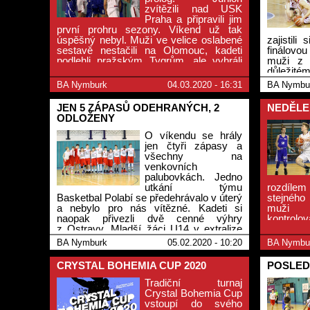
zvítězili nad USK
Praha a připravili jim
první prohru sezony. Víkend už tak
úspěšný nebyl. Muži ve velice oslabené
zajistili
sestavě nestačili na Olomouc, kadeti
finálovou
podlehli pražským Tygrům, ale vyhráli
muži z B
v Plzni. Vyrovnaně 1:1 na zápasy hráli
důležitém
mladší minižáci, mladší žáci prohráli se
neuspěli 
BA Nymburk
04.03.2020 - 16:31
BA Nymbu
Sokolem Pražským a ženy nestačily na
Tygrů Pra
oba své soupeře.
pak ale z
JEN 5 ZÁPASŮ ODEHRANÝCH, 2
NEDĚLE
ODLOŽENY
O víkendu se hrály
jen čtyři zápasy a
všechny na
venkovních
palubovkách. Jedno
utkání týmu
rozdílem
Basketbal Polabí se předehrávalo v úterý
stejného 
a nebylo pro nás vítězné. Kadeti si
muži B
naopak přivezli dvě cenné výhry
kontrolo
z Ostravy. Mladší žáci U14 v extralize
v U15 pro
vezou z opačného konce republiky než
o 28 Dě
BA Nymburk
05.02.2020 - 10:20
BA Nymbu
kadeti U17 jednu výhru a jednu porážku.
uspěli i 
Mladším minižákům U12 byl zápas
Milovice
CRYSTAL BOHEMIA CUP 2020
POSLED
kvalifikace s Poděbrady odložen na tento
zápasech
pátek.
Tradiční turnaj
Crystal Bohemia Cup
vstoupí do svého