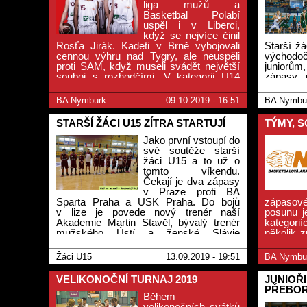
liga mužů a
Basketbal Polabí
uspěl i v Liberci,
když se nejvíce činil
Rosťa Jirák. Kadeti v Brně vybojovali
Starší žá
cennou výhru nad Tygry, ale neuspěli
východo
proti SAM, když museli svádět největší
juniorům
souboj s rozhodčími. V kategorii U14
zápasy p
převálcovali mladší žáci Litoměřice
předevší
trojciferným rozdílem a nejmladší vyhráli
kategor
BA Nymburk
09.10.2019 - 16:51
BA Nymbu
Šmoulinka Cup v Sadské.
zápasů p
tyto zápa
STARŠÍ ŽÁCI U15 ZÍTRA STARTUJÍ
TÝMY, 
to se vš
Jako první vstoupí do
své soutěže starší
žáci U15 a to už o
tomto víkendu.
Čekají je dva zápasy
v Praze proti BA
Sparta Praha a USK Praha. Do bojů
zápasov
v lize je povede nový trenér naší
posunu j
Akademie Martin Stavěl, bývalý trenér
kategori
mužského Ústí a ženské Slávie
několik 
v nejvyšší soutěži dospělých.
to jsou 
soutěžích
Žáci U15
13.09.2019 - 19:51
BA Nymbu
VELIKONOČNÍ TURNAJ 2019
JUNIOŘI
PŘEBOR
Během
velikonočních svátků