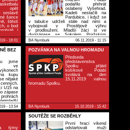
ketbalu
podařilo přehrát
 opět
oslabený Vyšehrad.
é sestavě
Kadeti nestačili na
ěné šance
Pardubice, i když se
ně, štěstí
v tabulce udrželi stále nad nimi a
ích, o bod
vybojovali v Prostějově výhru
rohráli, i
v prodloužení. Mladší žáci si ve
 trochu
dvojzápase se Sokolem Pražským
minižáci
počítali doma excelentně, venku prohráli,
019 - 18:01
BA Nymburk
06.11.2019 - 11:15
 nejmladší
ale menším rozdílem. Mladší minižáci
 na půl.
Nymburka s přehledem vyhráli na
INĚ BEZ
POZVÁNKA NA VALNOU HROMADU
Českým Brodem, milovičtí prohráli
s Brandýsem. Ženám ve II.lize nevyšel
Předseda
úvod a závěr zápasu s Příborem a
du jsme
představenstva
prohrály.
vali ve
Spolku přátel
výkonech
košíkové Polabí
 na kupu
svolává na den
ase nějaké
15.11.2019 valnou
 cenných.
hromadu Spolku.
ci U15 na
 po zápase
prohrách
 Nejmladší
 Benešov,
019 - 13:54
BA Nymburk
15.10.2019 - 15:42
SOUTĚŽE SE ROZBĚHLY
První hrací víkend
va týmy
odstartovali muži