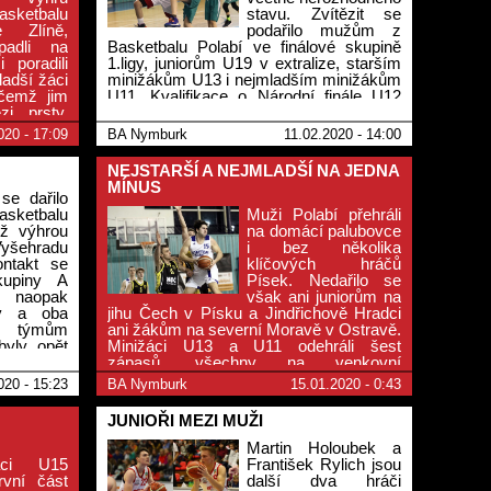
sketbalu
stavu. Zvítězit se
e Zlíně,
podařilo mužům z
opadli na
Basketbalu Polabí ve finálové skupině
poradili
1.ligy, juniorům U19 v extralize, starším
adší žáci
minižákům U13 i nejmladším minižákům
ičemž jim
U11. Kvalifikace o Národní finále U12
i prsty.
skončila v derby s Poděbrady
ladšími si
nerozhodně 64:64.
020 - 17:09
BA Nymburk
11.02.2020 - 14:00
ymburka a
NEJSTARŠÍ A NEJMLADŠÍ NA JEDNA
MÍNUS
se dařilo
sketbalu
Muži Polabí přehráli
yž výhrou
na domácí palubovce
ehradu
i bez několika
kontakt se
klíčových hráčů
kupiny A
Písek. Nedařilo se
e naopak
však ani juniorům na
gy a oba
jihu Čech v Písku a Jindřichově Hradci
ým týmům
ani žákům na severní Moravě v Ostravě.
byly opět
Minižáci U13 a U11 odehráli šest
 Kolíně a
zápasů, všechny na venkovní
em U10 ve
palubovce, a v nich vyhráli pětkrát.
020 - 15:23
BA Nymburk
15.01.2020 - 0:43
v Příboru,
ligy.
JUNIOŘI MEZI MUŽI
Martin Holoubek a
áci U15
František Rylich jsou
rvní část
další dva hráči