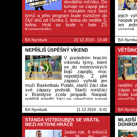
devátého ročníku. Do
turnaje se zapojí jako
v minulém roce šest
týmů a jeho program bude rozložen do
jejich v
čtyř dnů od čtvrtka 2. ledna do neděle 5.
naopak p
ledna. Hrát se bude v hale ZŠ
ani jed
Komenského.
výrazně
uspěli. 
stvrdili
BA Nymburk
22.12.2019 - 13:49
BA Nymbu
nezaváha
NEPŘÍLIŠ ÚSPĚŠNÝ VÍKEND
VĚTŠIN
V posledním hracím
víkendu týmy, které
se do mistrovských
bojů zapojily, moc
nepotěšily. Z pěti
zápasů vyhráli jen
muži Basketbalu Polabí, starší žáci oba
nedělní 
své zápasy prohráli. Starší minižáci
zápas se
v Brandýse zcela propadli. Naopak
finále ka
potěšili mladší žáci na vánočním turnaji
skončila
v Ostravě, kde skončili na druhém
obě stra
místě. V článku najdete i krátký rozhovor
rozstříle
BA Nymburk
11.12.2019 - 8:41
BA Nymbu
s Evou Hubálkovou, trenérkou U14.
v první li
STANDA VOTROUBEK SE VRÁTIL
MLADŠÍ 
MEZI AKTIVNÍ HRÁČE
DOHROM
Jeden rok, 6 měsíců
a 26 dní po